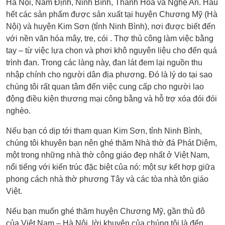
Hà Nội, Nam Định, Ninh Bình, Thanh Hóa và Nghệ An. Hầu
hết các sản phẩm được sản xuất tại huyện Chương Mỹ (Hà
Nội) và huyện Kim Sơn (tỉnh Ninh Bình), nơi được biết đến
với nền văn hóa mây, tre, cói . Thợ thủ công làm việc bằng
tay – từ việc lựa chọn và phơi khô nguyên liệu cho đến quá
trình đan. Trong các làng này, đan lát đem lại nguồn thu
nhập chính cho người dân địa phương. Đó là lý do tại sao
chúng tôi rất quan tâm đến việc cung cấp cho người lao
động điều kiện thương mại công bằng và hỗ trợ xóa đói đói
nghèo.
Nếu bạn có dịp tới tham quan Kim Sơn, tỉnh Ninh Bình,
chúng tôi khuyên bạn nên ghé thăm Nhà thờ đá Phát Diệm,
một trong những nhà thờ công giáo đẹp nhất ở Việt Nam,
nổi tiếng với kiến trúc đặc biệt của nó: một sự kết hợp giữa
phong cách nhà thờ phương Tây và các tòa nhà tôn giáo
Việt.
Nếu bạn muốn ghé thăm huyện Chương Mỹ, gần thủ đô
của Việt Nam – Hà Nội, lời khuyên của chúng tôi là đến