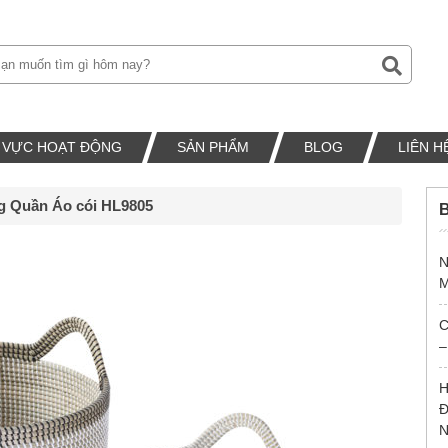
H VỰC HOẠT ĐỘNG
SẢN PHẨM
BLOG
LIÊN H
g Quần Áo cói HL9805
B
N
M
C
–
H
Đ
N