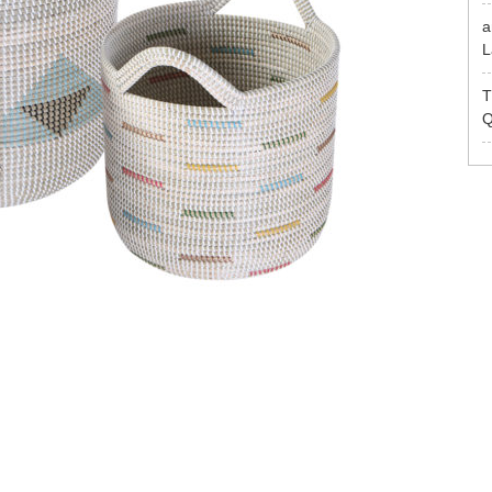
a
L
T
Q