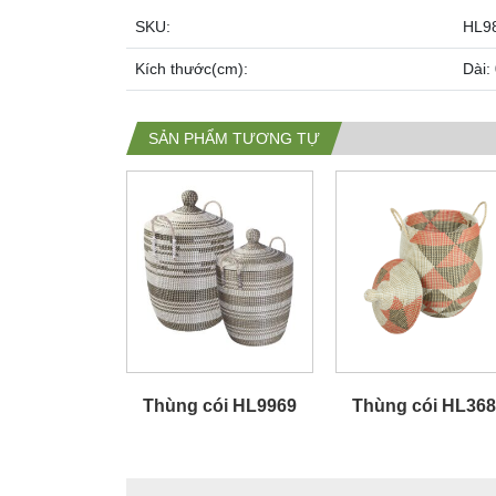
SKU:
HL9
Kích thước(cm):
Dài:
SẢN PHẨM TƯƠNG TỰ
Thùng cói HL9969
Thùng cói HL36