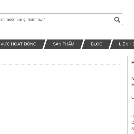
H VỰC HOẠT ĐỘNG
SẢN PHẨM
BLOG
LIÊN H
B
N
M
C
–
H
Đ
N