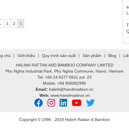
a
L
←
1
2
3
T
Q
ng chủ
Giới thiệu
Quy trình sản xuất
Sản phẩm
Blog
Li
HALINH RATTAN AND BAMBOO COMPANY LIMITED
Phu Nghia Industrial Park, Phu Nghia Commune, Hanoi, Vietnam
Tel: +84 24 6277 6611 ext: 23
Mobile: +84 906062995
Email:
halinh@handmadevn.vn
Web:
www.handmadevn.vn
Copyright © 1996 - 2018 Halinh Rattan & Bamboo